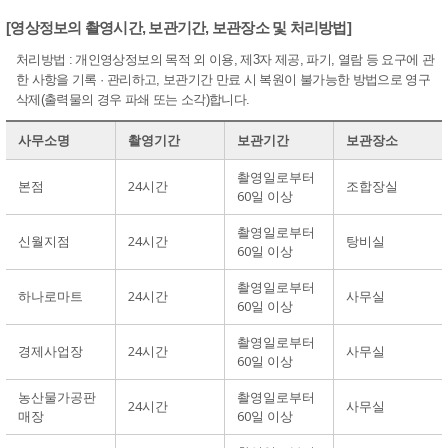
[영상정보의 촬영시간, 보관기간, 보관장소 및 처리방법]
처리방법 : 개인영상정보의 목적 외 이용, 제3자 제공, 파기, 열람 등 요구에 관
한 사항을 기록 · 관리하고, 보관기간 만료 시 복원이 불가능한 방법으로 영구
삭제(출력물의 경우 파쇄 또는 소각)합니다.
사무소명
촬영기간
보관기간
보관장소
촬영일로부터
본점
24시간
조합장실
60일 이상
촬영일로부터
신월지점
24시간
탕비실
60일 이상
촬영일로부터
하나로마트
24시간
사무실
60일 이상
촬영일로부터
경제사업장
24시간
사무실
60일 이상
농산물가공판
촬영일로부터
24시간
사무실
매장
60일 이상