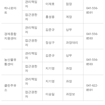
관리책임
이재호
점장
자
하나로마
041-556-
트
8591
접근권한
홍셩용
계장
자
관리책임
김준규
상무
자
경제종합
041-556-
지원센터
8593
접근권한
정성구
과장대리
자
관리책임
김준규
상무
자
농산물유
041-556-
통센터
8593
접근권한
지기영
과장
자
관리책임
지기영
과장
자
클린주유
041-622-
소
8591
접근권한
이승일
과장보
자