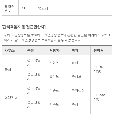
클린주
11
영업장
유소
[관리책임자 및 접근권한자]
귀하의 영상정보를 보호하고 개인영상정보와 관련한 불만을 처리하기 위하여
아래와 같이 개인영상정보 보호책임자를 두고 있습니다.
사무소
구분
담당자
직위
연락처
관리책임
박상혜
팀장
자
041-622-
본점
0435
접근권한
류기원
과장보
자
관리책임
이종림
부지점장
자
041-585-
신월지점
0431
접근권한
서주원
과장
자