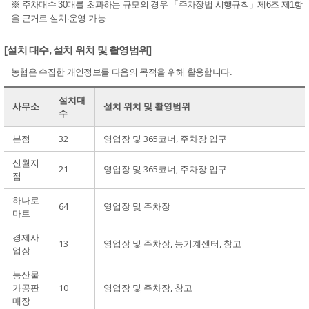
※ 주차대수 30대를 초과하는 규모의 경우 「주차장법 시행규칙」제6조 제1항
을 근거로 설치·운영 가능
[설치 대수, 설치 위치 및 촬영범위]
농협은 수집한 개인정보를 다음의 목적을 위해 활용합니다.
설치대
사무소
설치 위치 및 촬영범위
수
본점
32
영업장 및 365코너, 주차장 입구
신월지
21
영업장 및 365코너, 주차장 입구
점
하나로
64
영업장 및 주차장
마트
경제사
13
영업장 및 주차장, 농기계센터, 창고
업장
농산물
가공판
10
영업장 및 주차장, 창고
매장