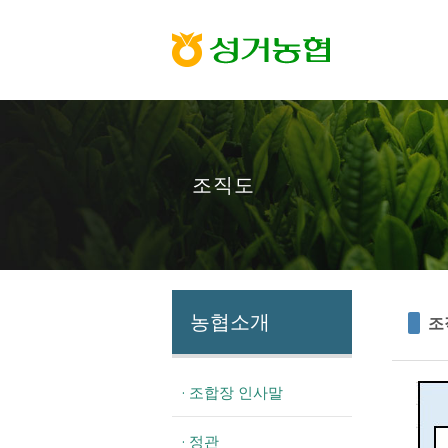
조직도
농협소개
조
· 조합장 인사말
· 정관